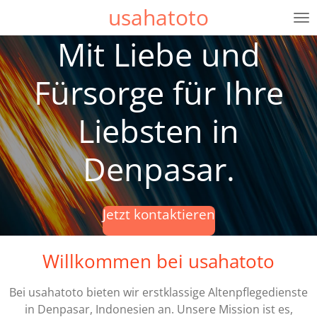
usahatoto
Zum
Hauptinhalt
Mit Liebe und
springen
Fürsorge für Ihre
Liebsten in
Denpasar.
Jetzt kontaktieren
Willkommen bei usahatoto
Bei usahatoto bieten wir erstklassige Altenpflegedienste
in Denpasar, Indonesien an. Unsere Mission ist es,